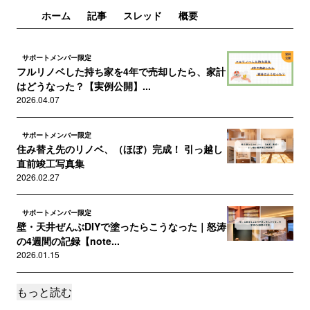
ホーム
記事
スレッド
概要
サポートメンバー限定
フルリノベした持ち家を4年で売却したら、家計
はどうなった？【実例公開】...
2026.04.07
サポートメンバー限定
住み替え先のリノベ、（ほぼ）完成！ 引っ越し
直前竣工写真集
2026.02.27
サポートメンバー限定
壁・天井ぜんぶDIYで塗ったらこうなった｜怒涛
の4週間の記録【note...
2026.01.15
もっと読む
サポートメンバー限定
海外製品を日本から買う方法・洗面所のミラー